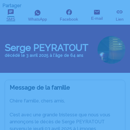
Partager
E-mail
SMS
WhatsApp
Facebook
Lien
Serge PEYRATOUT
décédé le 3 avril 2025 à l'âge de 64 ans
Message de la famille
Chère famille, chers amis,
C’est avec une grande tristesse que nous vous
annonçons le décès de Serge PEYRATOUT
survenu le jeudi 03 avril 2025 à Limoges.