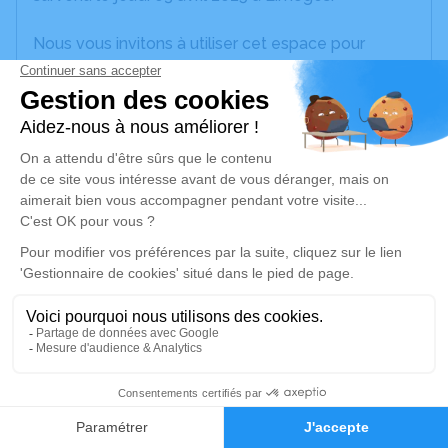
Nous vous invitons à utiliser cet espace pour
laisser vos condoléances, partager des photos
souvenirs, une anecdote ou exprimer vos pensées
à travers des poèmes ou des textes. Cet endroit
est un lieu d'expression dédié à honorer la
mémoire de Serge PEYRATOUT.
Un service de plantation d’arbre hommage est
disponible ici
.
Je rends hommage
Cérémonie civile
Ce service se déroulera dans l'intimité
3
familiale
Faire-part
Hommages