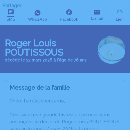
Partager
E-mail
SMS
WhatsApp
Facebook
Lien
Roger Louis
POUTISSOUS
décédé le 12 mars 2026 à l'âge de 76 ans
Message de la famille
Chère famille, chers amis,
C’est avec une grande tristesse que nous vous
annonçons le décès de Roger Louis POUTISSOUS
survenu le jeudi 12 mars 2026 à Limoges.