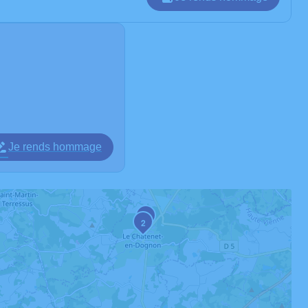
Je rends hommage
3
2