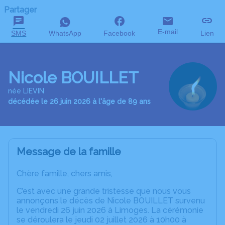
Partager
E-mail
SMS
WhatsApp
Facebook
Lien
Nicole BOUILLET
née LIEVIN
décédée le 26 juin 2026 à l'âge de 89 ans
Message de la famille
Chère famille, chers amis,
C’est avec une grande tristesse que nous vous
annonçons le décès de Nicole BOUILLET survenu
le vendredi 26 juin 2026 à Limoges. La cérémonie
se déroulera le jeudi 02 juillet 2026 à 10h00 à