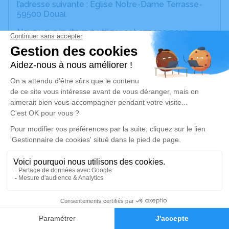
l’adresse suivante : Eglise Notre-Dame Terrasse-
59500 Douai.
Nous vous invitons à utiliser cet espace pour
laisser vos condoléances, partager des photos
souvenirs, une anecdote ou exprimer vos pensées
à travers des poèmes ou des textes. Cet endroit
est un lieu d'expression dédié à honorer la
mémoire de Nicole BOUILLET.
Un service de plantation d’arbre hommage est
disponible ici
.
Je rends hommage
Cérémonie religieuse
jeudi 02 juillet 2026 à 10h00
Notre Dame d'Espérance de Douai
2
Rue de L'Eglise
Faire-part
Hommages
59500 Douai