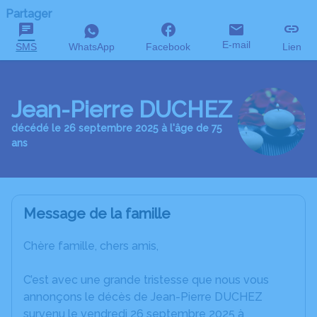
Partager
E-mail
SMS
WhatsApp
Facebook
Lien
Jean-Pierre DUCHEZ
décédé le 26 septembre 2025 à l'âge de 75
ans
Message de la famille
Chère famille, chers amis,
C’est avec une grande tristesse que nous vous
annonçons le décès de Jean-Pierre DUCHEZ
survenu le vendredi 26 septembre 2025 à