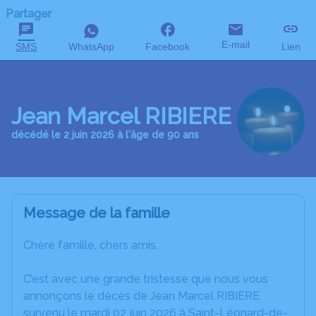
Partager
E-mail
SMS
WhatsApp
Facebook
Lien
Jean Marcel RIBIERE
décédé le 2 juin 2026 à l'âge de 90 ans
Message de la famille
Chère famille, chers amis,
C’est avec une grande tristesse que nous vous
annonçons le décès de Jean Marcel RIBIERE
survenu le mardi 02 juin 2026 à Saint-Léonard-de-