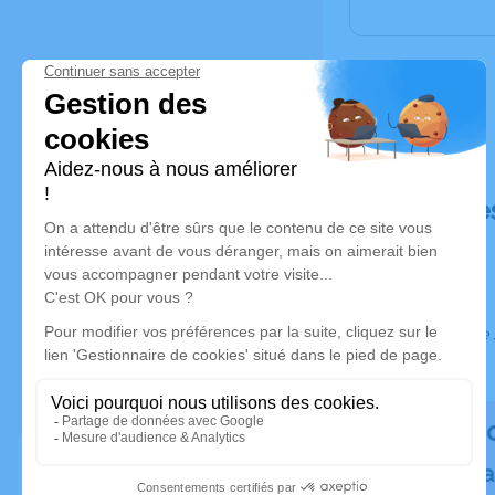
Déroulé de
Ce service 
Rendez h
Plantez un a