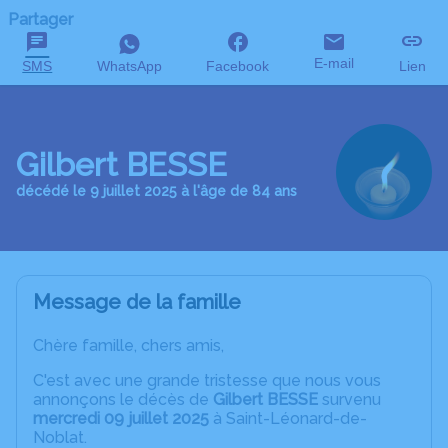
Partager
E-mail
SMS
WhatsApp
Facebook
Lien
Gilbert BESSE
décédé le 9 juillet 2025 à l'âge de 84 ans
Message de la famille
Chère famille, chers amis,
C'est avec une grande tristesse que nous vous
annonçons le décès de
Gilbert BESSE
survenu
mercredi 09 juillet 2025
à Saint-Léonard-de-
Noblat.