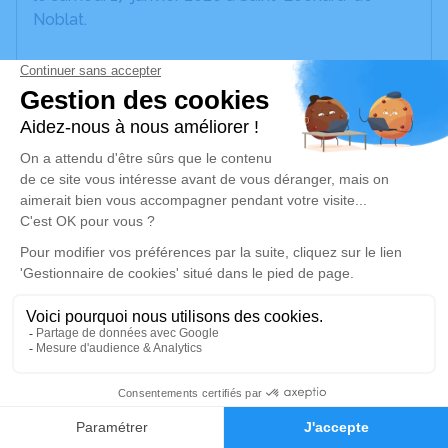
Noblat.
Nous vous invitons à utiliser cet espace pour
laisser vos condoléances, partager des photos
souvenirs, une anecdote ou exprimer vos pensées
à travers des poèmes ou des textes. Cet endroit
est un lieu d'expression dédié à honorer la
mémoire de Fernand BOUTET.
Un service de plantation d’arbre hommage est
disponible ici
.
Je rends hommage
Cérémonie civile
2
Ce service se déroulera dans l'intimité
familiale
Faire-part
Hommages