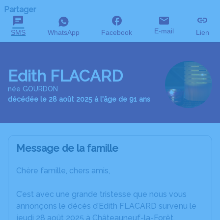
Partager
E-mail
SMS
WhatsApp
Facebook
Lien
Edith FLACARD
née GOURDON
décédée le 28 août 2025 à l'âge de 91 ans
Message de la famille
Chère famille, chers amis,
C’est avec une grande tristesse que nous vous
annonçons le décès d’Edith FLACARD survenu le
jeudi 28 août 2025 à Châteauneuf-la-Forêt.