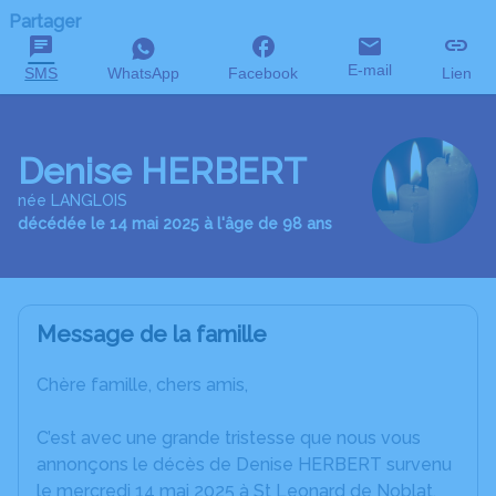
Partager
E-mail
SMS
WhatsApp
Facebook
Lien
Denise HERBERT
née LANGLOIS
décédée le 14 mai 2025 à l'âge de 98 ans
Message de la famille
Chère famille, chers amis,
C’est avec une grande tristesse que nous vous
annonçons le décès de Denise HERBERT survenu
le mercredi 14 mai 2025 à St Leonard de Noblat.