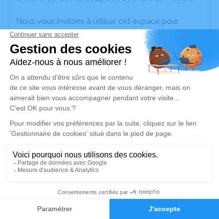
Nous vous invitons à utiliser cet espace pour
laisser vos condoléances, partager des photos
souvenirs, une anecdote ou exprimer vos pensées
à travers des poèmes ou des textes. Cet endroit
est un lieu d'expression dédié à honorer la
mémoire de Denise HERBERT.
Un service de plantation d’arbre hommage est
disponible ici
.
Je rends hommage
Cérémonie religieuse
samedi 17 mai 2025 à 10h30
2
Église de Sauviat-sur-Vige
Sauviat
Faire-part
Hommages
87400 Sauviat-sur-Vige