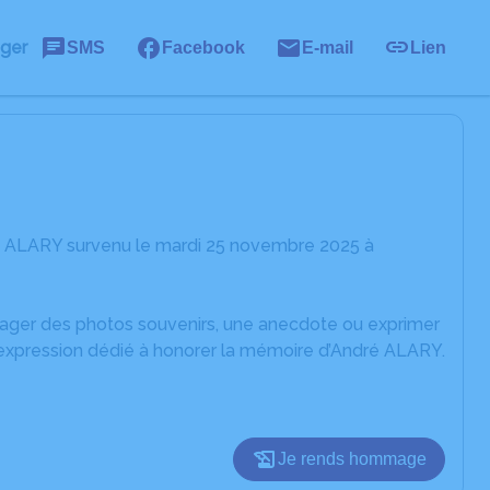
ager
SMS
Facebook
E-mail
Lien
ré ALARY survenu le mardi 25 novembre 2025 à
rtager des photos souvenirs, une anecdote ou exprimer
'expression dédié à honorer la mémoire d’André ALARY.
Je rends hommage