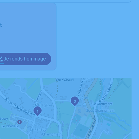
t
Je rends hommage
3
1